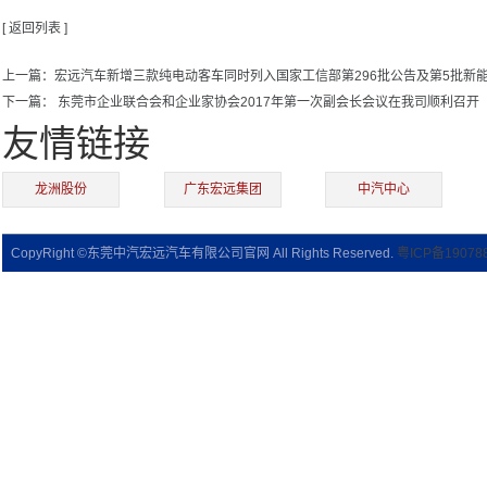
[ 返回列表 ]
上一篇：宏远汽车新增三款纯电动客车同时列入国家工信部第296批公告及第5批新
下一篇： 东莞市企业联合会和企业家协会2017年第一次副会长会议在我司顺利召开
友情链接
龙洲股份
广东宏远集团
中汽中心
CopyRight ©东莞中汽宏远汽车有限公司官网 All Rights Reserved.
粤ICP备19078