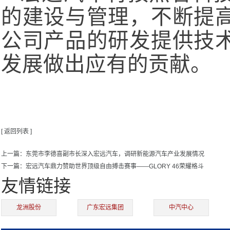
的建设与管理，不断提
公司产品的研发提供技
发展做出应有的贡献。
[ 返回列表 ]
上一篇：东莞市李德喜副市长深入宏远汽车，调研新能源汽车产业发展情况
下一篇：宏远汽车鼎力赞助世界顶级自由搏击赛事——GLORY 46荣耀格斗
友情链接
龙洲股份
广东宏远集团
中汽中心